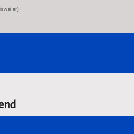
isweiler)
end