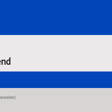
end
isweiler)